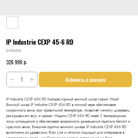
IP Industrie CEXP 45-6 RD
Ip Industrie
р.
326 990
Добавить в корзину
IP Industrie CEXP 45-6 RD Компрессорный винный шкаф серии Wood
Винный шкаф IP Industrie CEXP 45-6 RD в полной мере обеспечивает
сохранность вина при правильной температуре, позволяет напитку дозревать,
раскрывая его вкус и аромат. Модель CEXP 45-6 RD имеет 2 температурные
зоны охлаждения и обеспечивает возможность размещения отдельно белого и
красного вина. Внешняя отделка винного шкафа IP Industrie CEXP 45-6 RD
выполнена из древесины Risto Line и отлично подходит для интерьеров в