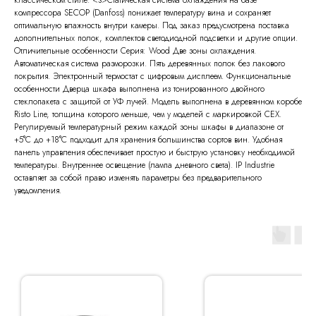
классическом стиле. <з>Статическая система охлаждения на базе
компрессора SECOP (Danfoss) понижает температуру вина и сохраняет
оптимальную влажность внутри камеры. Под заказ предусмотрена поставка
дополнительных полок, комплектов светодиодной подсветки и другие опции.
Отличительные особенности Серия: Wood Две зоны охлаждения.
Автоматическая система разморозки. Пять деревянных полок без лакового
покрытия. Электронный термостат с цифровым дисплеем. Функциональные
особенности Дверца шкафа выполнена из тонированного двойного
стеклопакета с защитой от УФ лучей. Модель выполнена в деревянном коробе
Risto Line, толщина которого меньше, чем у моделей с маркировкой CEX.
Регулируемый температурный режим каждой зоны шкафы в диапазоне от
+5°C до +18°C подходит для хранения большинства сортов вин. Удобная
панель управления обеспечивает простую и быструю установку необходимой
температуры. Внутреннее освещение (лампа дневного света). IP Industrie
оставляет за собой право изменять параметры без предварительного
уведомления.