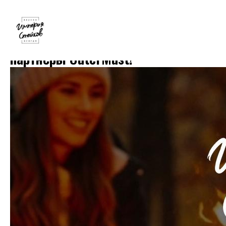
Теперь мы — официальные
партнёры OuterMust!