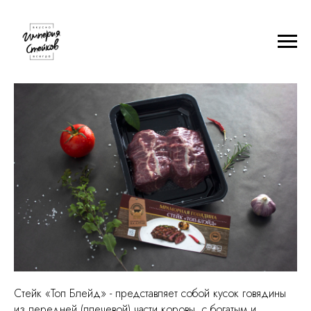
Рецепт стейка "Топ Блейд"
Стейк «Топ Блейд» - представляет собой кусок говядины
из передней (плечевой) части коровы, с богатым и