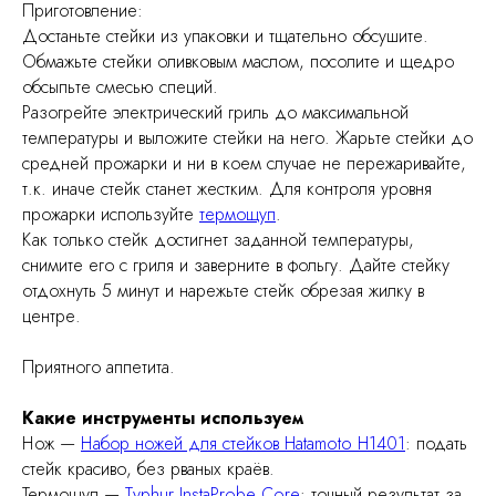
Приготовление:
Достаньте стейки из упаковки и тщательно обсушите.
Обмажьте стейки оливковым маслом, посолите и щедро
обсыпьте смесью специй.
Разогрейте электрический гриль до максимальной
температуры и выложите стейки на него. Жарьте стейки до
средней прожарки и ни в коем случае не пережаривайте,
т.к. иначе стейк станет жестким. Для контроля уровня
прожарки используйте
термощуп
.
Как только стейк достигнет заданной температуры,
снимите его с гриля и заверните в фольгу. Дайте стейку
отдохнуть 5 минут и нарежьте стейк обрезая жилку в
центре.
Приятного аппетита.
Какие инструменты используем
Нож —
Набор ножей для стейков Hatamoto H1401
: подать
стейк красиво, без рваных краёв.
Термощуп —
Typhur InstaProbe Core
: точный результат за