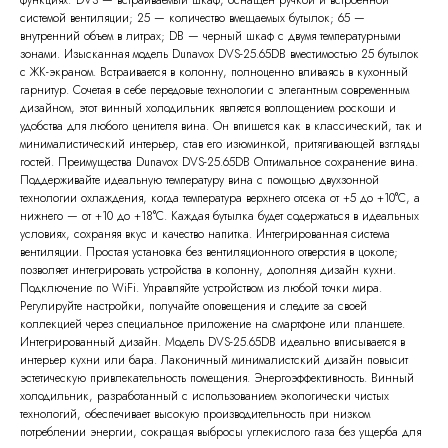
функциях: DVS — встраиваемый шкаф, оснащен ручкой и встроенной
системой вентиляции; 25 — количество вмещаемых бутылок; 65 —
внутренний объем в литрах; DB — черный шкаф с двумя температурными
зонами. Изысканная модель Dunavox DVS-25.65DB вместимостью 25 бутылок
с ЖК-экраном. Встраивается в колонну, полноценно вливаясь в кухонный
гарнитур. Сочетая в себе передовые технологии с элегантным современным
дизайном, этот винный холодильник является воплощением роскоши и
удобства для любого ценителя вина. Он впишется как в классический, так и
минималистический интерьер, став его изюминкой, притягивающей взгляды
гостей. Преимущества Dunavox DVS-25.65DB Оптимальное сохранение вина.
Поддерживайте идеальную температуру вина с помощью двухзонной
технологии охлаждения, когда температура верхнего отсека от +5 до +10°С, а
нижнего — от +10 до +18°С. Каждая бутылка будет содержаться в идеальных
условиях, сохраняя вкус и качество напитка. Интегрированная система
вентиляции. Простая установка без вентиляционного отверстия в цоколе;
позволяет интегрировать устройства в колонну, дополняя дизайн кухни.
Подключение по WiFi. Управляйте устройством из любой точки мира.
Регулируйте настройки, получайте оповещения и следите за своей
коллекцией через специальное приложение на смартфоне или планшете.
Интегрированный дизайн. Модель DVS-25.65DB идеально вписывается в
интерьер кухни или бара. Лаконичный минималистский дизайн повысит
эстетическую привлекательность помещения. Энергоэффективность. Винный
холодильник, разработанный с использованием экологически чистых
технологий, обеспечивает высокую производительность при низком
потреблении энергии, сокращая выбросы углекислого газа без ущерба для