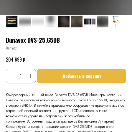
Dunavox DVS-25.65DB
Dunavox
р.
204 699
Добавить в корзину
Компрессорный винный шкаф Dunavox DVS-25.65DB Инженеры компании
Dunavox разработали новую модель винного шкафа DVS-25.65DB, входящего
в серию «SPIRIT». В линейке представлено оборудование премиум-класса со
встроенной системой вентиляции, ручкой, LCD-дисплеем, а также
возможностью управлять настройками через мобильное
приложение. Встроенная подсветка трех цветов (белая/синяя/янтарная).
Каждая буква и цифра в названии модели DVS-25.65DB говорит о его