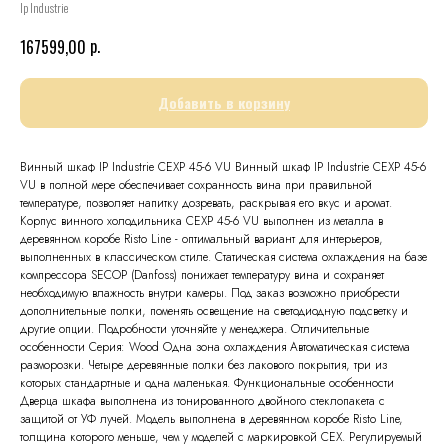
Ip Industrie
р.
167599,00
Добавить в корзину
Винный шкаф IP Industrie CEXP 45-6 VU Винный шкаф IP Industrie CEXP 45-6
VU в полной мере обеспечивает сохранность вина при правильной
температуре, позволяет напитку дозревать, раскрывая его вкус и аромат.
Корпус винного холодильника CEXP 45-6 VU выполнен из металла в
деревянном коробе Risto Line - оптимальный вариант для интерьеров,
выполненных в классическом стиле. Статическая система охлаждения на базе
компрессора SECOP (Danfoss) понижает температуру вина и сохраняет
необходимую влажность внутри камеры. Под заказ возможно приобрести
дополнительные полки, поменять освещение на светодиодную подсветку и
другие опции. Подробности уточняйте у менеджера. Отличительные
особенности Серия: Wood Одна зона охлаждения Автоматическая система
разморозки. Четыре деревянные полки без лакового покрытия, три из
которых стандартные и одна маленькая. Функциональные особенности
Дверца шкафа выполнена из тонированного двойного стеклопакета с
защитой от УФ лучей. Модель выполнена в деревянном коробе Risto Line,
толщина которого меньше, чем у моделей с маркировкой CEX. Регулируемый