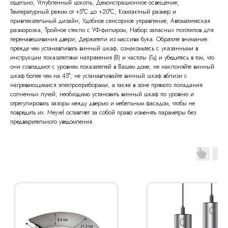
отдельно; Углубленный цоколь; Демонстрационное освещение;
Температурный режим от +5°C до +20°C; Компактный размер и
привлекательный дизайн; Удобное сенсорное управление; Автоматическая
разморозка; Тройное стекло с УФ-фильтром; Набор запасных логотипов для
перенавешивания двери; Держатели из массива бука. Обратите внимание:
прежде чем устанавливать винный шкаф, ознакомьтесь с указанными в
инструкции показателями напряжения (В) и частоты (Гц) и убедитесь в том, что
они совпадают с уровнем показателей в Вашем доме; не наклоняйте винный
шкаф более чем на 45°; не устанавливайте винный шкаф вблизи с
нагревающимися электроприборами, а также в зоне прямого попадания
солнечных лучей; необходимо установить винный шкаф по уровню и
отрегулировать зазоры между дверью и мебельным фасадом, чтобы не
повредить их. Meyvel оставляет за собой право изменять параметры без
предварительного уведомления.