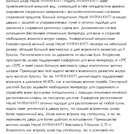
Винный шкаф Meyvel MV9NH-KWT1 Модель MV9NH-KWT1 имеет
привлекательный внешний вид, сочетающий в себе неподвластное времени
очарование натуральных материалов с высокотехнологичными системами
сохранения продуктов. Винный холодильник Meyvel MV9NH-KWT1 оснащен
дверью с защитой от ультрафиолетовых лучей и отлично подойдет для
хранения и созревания различных сортов вин. Динамическая система
охлаждения обеспечивает оптимальную температуру для вина и сохраняет
необходимую влажность внутри камеры. Универсальный микроклимат
Компрессорный винный шкаф Meyvel MV9NH-KWT1 несмотря на небольшой
размер, обладает большой вместимостью и дает возможность разместить до 9
бутылок. Располагаются они на держателях из массива бука. Внутреннее
пространство шкафа поддерживает комфортную для вина температуру от +5℃
до +20℃ и имеет самую большую вместимость среди аналогичных винных
шкафов. Преимуществом этой модели является возможность разместить внутри
одну высокую бутылку. Так же, MV9NH-KWT1 данная модель поддерживает
влажность в диапазоне 60-80%, как в настоящем винном погребе. Сенсорный
дисплей Быстро задавайте необходимую температуру для содержимого и
управляйте всеми функциями холодильника с помощью интуитивно-понятного
расположения клавиш на сенсорном дисплее. Комфортное расположение
Meyvel MV9NH-KWT1 отлично подходит для расположения на любой кухне,
модель имеет утопленную в дверце ручку, что придаёт встроенному шкафу
более гармоничный вид. Шкаф можно встроить под столешницу, а так же,
перенавесить дверь для более удобного использования. Преимущества
винного шкафа Meyvel MV9NH-KWT1 Вместимость 9 бутылок 0,75 л;
Возможность как встроить шкаф под столешницу, так и установить его