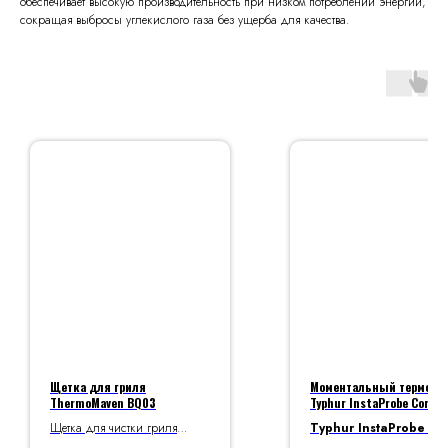
обеспечивает высокую производительность при низком потреблении энергии,
сокращая выбросы углекислого газа без ущерба для качества.
Щетка для гриля
Моментальный термоме
ThermoMaven BQ03
Typhur InstaProbe Core
Щетка для чистки гриля
Typhur
InstaProbe
Co
ThermoMaven
BQ03
— это портативный термом