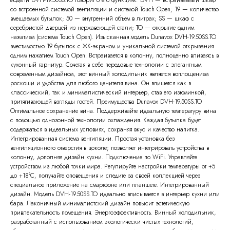
модели DVH-19.50SS.TO говорит о его функциях: DVH — встраиваемый шкаф
со встроенной системой вентиляции и системой Touch Open; 19 — количество
вмещаемых бутылок; 50 — внутренний объем в литрах; SS — шкаф с
серебристой дверцей из нержавеющей стали; TO — открытие одним
нажатием (система Touch Open). Изысканная модель Dunavox DVH-19.50SS.TO
вместимостью 19 бутылок с ЖК-экраном и уникальной системой открывания
одним нажатием Touch Open. Встраивается в колонну, полноценно вливаясь в
кухонный гарнитур. Сочетая в себе передовые технологии с элегантным
современным дизайном, этот винный холодильник является воплощением
роскоши и удобства для любого ценителя вина. Он впишется как в
классический, так и минималистический интерьер, став его изюминкой,
притягивающей взгляды гостей. Преимущества Dunavox DVH-19.50SS.TO
Оптимальное сохранение вина. Поддерживайте идеальную температуру вина
с помощью однозонной технологии охлаждения. Каждая бутылка будет
содержаться в идеальных условиях, сохраняя вкус и качество напитка.
Интегрированная система вентиляции. Простая установка без
вентиляционного отверстия в цоколе; позволяет интегрировать устройства в
колонну, дополняя дизайн кухни. Подключение по WiFi. Управляйте
устройством из любой точки мира. Регулируйте настройки температуры от +5
до +18°С, получайте оповещения и следите за своей коллекцией через
специальное приложение на смартфоне или планшете. Интегрированный
дизайн. Модель DVH-19.50SS.TO идеально вписывается в интерьер кухни или
бара. Лаконичный минималистский дизайн повысит эстетическую
привлекательность помещения. Энергоэффективность. Винный холодильник,
разработанный с использованием экологически чистых технологий,