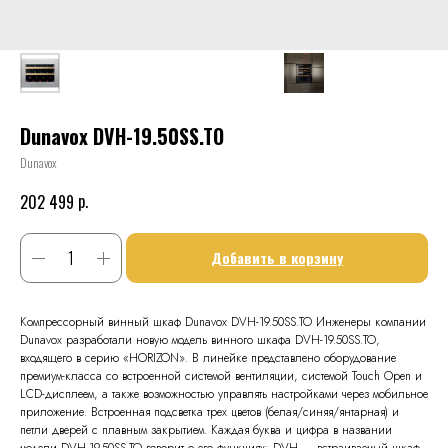
Dunavox DVH-19.50SS.TO
Dunavox
р.
202 499
Добавить в корзину
Компрессорный винный шкаф Dunavox DVH-19.50SS.TO Инженеры компании
Dunavox разработали новую модель винного шкафа DVH-19.50SS.TO,
входящего в серию «HORIZON». В линейке представлено оборудование
премиум-класса со встроенной системой вентиляции, системой Touch Open и
LCD-дисплеем, а также возможностью управлять настройками через мобильное
приложение. Встроенная подсветка трех цветов (белая/синяя/янтарная) и
петли дверей с плавным закрытием. Каждая буква и цифра в названии