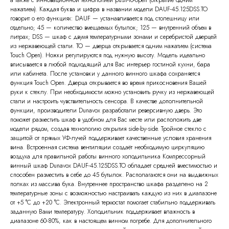
а также с инновационной технологией push-to-open (открытие одним
нажатием). Каждая буква и цифра в названии модели DAUF-45.125DSS.TO
говорит о его функциях: DAUF — устанавливается под столешницу или
отдельно; 45 — количество вмещаемых бутылок; 125 — внутренний объем в
литрах; DSS — шкаф с двумя температурными зонами и серебристой дверцей
из нержавеющей стали. TO — дверца открывается одним нажатием (система
Touch Open). Ножки регулируются под нужную высоту. Модель идеально
вписывается в любой подходящий для Вас интерьер гостиной кухни, бара
или кабинета. После установки у данного винного шкафа сохраняется
функция Touch Open. Дверца открывается во время прикосновения Вашей
руки к стеклу. При необходимости можно установить ручку из нержавеющей
стали и настроить чувствительность сенсора. В качестве дополнительной
функции, производители Dunavox разработали реверсивную дверь. Это
поможет разместить шкаф в удобном для Вас месте или расположить две
модели рядом, создав технологию открытия side-by-side. Тройное стекло с
защитой от прямых УФ-лучей поддерживает качественные условия хранения
вина. Встроенная система вентиляции создаёт необходимую циркуляцию
воздуха для правильной работы винного холодильника Компрессорный
винный шкаф Dunavox DAUF-45.125DSS.TO обладает средней вместимостью и
способен разместить в себе до 45 бутылок. Располагаются они на выдвижных
полках из массива бука. Внутреннее пространство шкафа разделено на 2
температурные зоны с возможностью настраивать каждую из них в диапазоне
от +5 °C до +20 °C. Электронный термостат помогает стабильно поддерживать
заданную Вами температуру. Холодильник поддерживает влажность в
диапазоне 60-80%, как в настоящем винном погребе. Для дополнительного