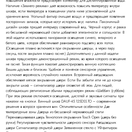
повышения влажности предусмотрен контейнер для дистиллированной воды.
Наличие «Зимнего режима» даёт возможность повысить температуру внутри
шкафа, если температура в помещении упала ниже установленной для
хранения вина. Угольный фильтр очищает воздух и предотвращает появление
посторонних запахов, которые могут испортить вкус напитка. Лаконичный
дизайн шкафа придаёт интерьеру современный вид. Чёрный корпус и рамка
из бесшовной нержавеющей стали добавляют элегантности и солидности. В
этой модели использовано панорамное освещение синего, янтарного и
белого цвета, которое обеспечивает равномерную подсветку всех полок.
(Освещение плавно включается при открывании дверцы, а через пару
секунд после закрытия плавно гаснет.) Дополнительно у данной модели
шкафа предусмотрен демонстрационный режим, во время которого освещение
не гаснет. Такая функция помогает демонстрировать винную коллекцию
Вашим друзьям и близким. Удобное и понятное сенсорное управление,
исключает вероятность случайного нажатия. Встроенный автодоводчик
обеспечивает мягкое закрывание двери. Если Вы забыли или не до конца
закрыли шкаф – сигнализатор двери оповестит об этом. Для людей,
соблюдающих религиозные обычаи предусмотрен режим «Шаббат» (суббота).
При этом режиме отключается освещение, дисплей и звуковые сигналы при
нажатии на кнопки. Винный шкаф DAUF-45.125DSS.TO – современное
решение в вопросе хранения вин. Отличительные особенности Две
температурные зоны Дверца из бесшовной нержавеющей стали
Перенавешиваемая дверь Технология открывания Touch Open (дверь без
ручки) Регулирование чувствительности дверного сенсора Автодоводчик
двери Сигнализатор открытой двери Затемненное стекло с УФ-фильтром