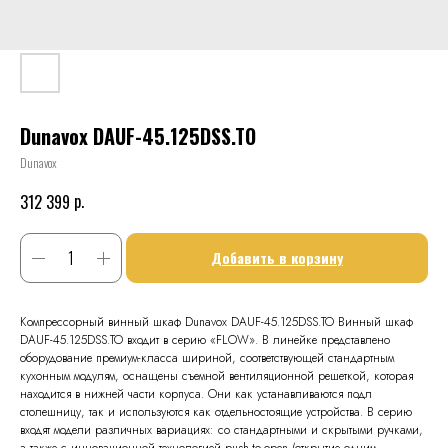
Dunavox DAUF-45.125DSS.TO
Dunavox
р.
312 399
Добавить в корзину
Компрессорный винный шкаф Dunavox DAUF-45.125DSS.TO Винный шкаф
DAUF-45.125DSS.TO входит в серию «FLOW». В линейке представлено
оборудование премиум-класса шириной, соответствующей стандартным
кухонным модулям, оснащены съемной вентиляционной решеткой, которая
находится в нижней части корпуса. Они как устанавливаются подл
столешницу, так и используются как отдельностоящие устройства. В серию
входят модели различных вариациях: со стандартными и скрытыми ручками,