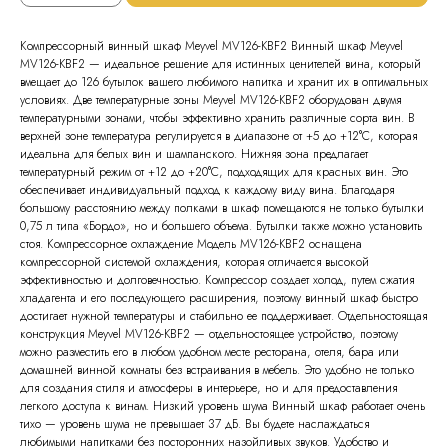
Компрессорный винный шкаф Meyvel MV126-KBF2 Винный шкаф Meyvel
MV126-KBF2 — идеальное решение для истинных ценителей вина, который
вмещает до 126 бутылок вашего любимого напитка и хранит их в оптимальных
условиях. Две температурные зоны Meyvel MV126-KBF2 оборудован двумя
температурными зонами, чтобы эффективно хранить различные сорта вин. В
верхней зоне температура регулируется в диапазоне от +5 до +12°C, которая
идеальна для белых вин и шампанского. Нижняя зона предлагает
температурный режим от +12 до +20°C, подходящих для красных вин. Это
обеспечивает индивидуальный подход к каждому виду вина. Благодаря
большому расстоянию между полками в шкаф помещаются не только бутылки
0,75 л типа «Бордо», но и большего объема. Бутылки также можно установить
стоя. Компрессорное охлаждение Модель MV126-KBF2 оснащена
компрессорной системой охлаждения, которая отличается высокой
эффективностью и долговечностью. Компрессор создает холод, путем сжатия
хладагента и его последующего расширения, поэтому винный шкаф быстро
достигает нужной температуры и стабильно ее поддерживает. Отдельностоящая
конструкция Meyvel MV126-KBF2 — отдельностоящее устройство, поэтому
можно разместить его в любом удобном месте ресторана, отеля, бара или
домашней винной комнаты без встраивания в мебель. Это удобно не только
для создания стиля и атмосферы в интерьере, но и для предоставления
легкого доступа к винам. Низкий уровень шума Винный шкаф работает очень
тихо — уровень шума не превышает 37 дБ. Вы будете наслаждаться
любимыми напитками без посторонних назойливых звуков. Удобство и