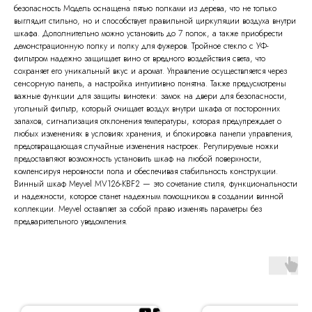
безопасность Модель оснащена пятью полками из дерева, что не только
выглядит стильно, но и способствует правильной циркуляции воздуха внутри
шкафа. Дополнительно можно установить до 7 полок, а также приобрести
демонстрационную полку и полку для фужеров. Тройное стекло с УФ-
фильтром надежно защищает вино от вредного воздействия света, что
сохраняет его уникальный вкус и аромат. Управление осуществляется через
сенсорную панель, а настройка интуитивно понятна. Также предусмотрены
важные функции для защиты винотеки: замок на двери для безопасности,
угольный фильтр, который очищает воздух внутри шкафа от посторонних
запахов, сигнализация отклонения температуры, которая предупреждает о
любых изменениях в условиях хранения, и блокировка панели управления,
предотвращающая случайные изменения настроек. Регулируемые ножки
предоставляют возможность установить шкаф на любой поверхности,
компенсируя неровности пола и обеспечивая стабильность конструкции.
Винный шкаф Meyvel MV126-KBF2 — это сочетание стиля, функциональности
и надежности, которое станет надежным помощником в создании винной
коллекции. Meyvel оставляет за собой право изменять параметры без
предварительного уведомления.