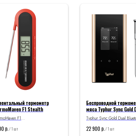
ентальный термометр
Беспроводной термоме
rmoMaven F1 Stealth
мяса Typhur Sync Gold 
rmoMaven F1
Typhur Sync Gold Dual Bluet
lth — это портативный термометр с
Беспроводный термометр д
р.
р.
00
22 900
/
1 шт
/
1 шт
овенным считыванием показаний.
двумя щупами.