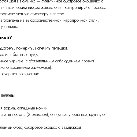
астоящая изюминка — аутентичное смотровое окошечко с
 гипнотическим видом живого огня, контролируйте процесс
торимую уютную атмосферу в лагере.
зготовлена из высококачественной жаропрочной стали,
 условиям.
чкой?
одогреть, пожарить, испечить лепешки.
офе или бытовых нужд.
енное укрытие (с обязательным соблюдением правил
с использованием дымохода).
вечерних посиделках.
 пеллеты
ая форма, складные ножки
ли для посуды (2 размера), откидные упоры под крупную
етный отсек, смотровое окошко с задвижкой