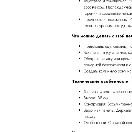
Атмосфера и функционал: Н
засовчиком. Наслаждайтесь
горения и создавайте непов
Прочность и надежность: И
готова к суровым походным
Что можно делать с этой пе
Приготовить еду: сварить, п
Вскипятить воду для чая, к
Обогреть палатку или врем
пожарной безопасности и 
Создать каминную зону на 
Технические особенности:
Топливо: дрова, древесные
Высота: 38 см
Конструкция: Восьмигранн
Варочная панель: Держате
посуду
Особенности: Съемный пелл