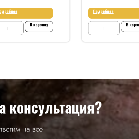
одробнее
Подробнее
В корзину
В корз
а консультация?
тветим на все