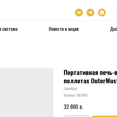
я система
Новости и акции
Дос
Портативная печь-в
пеллетах OuterMus
OuterMust
Артикул:
OM-M05
р.
32 800