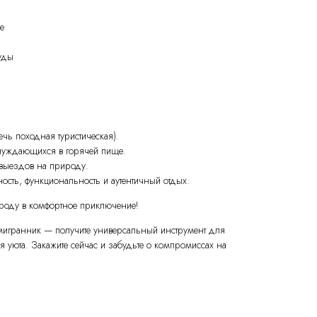
е
уды
ечь походная туристическая).
 нуждающихся в горячей пище.
 выездов на природу.
тность, функциональность и аутентичный отдых.
роду в комфортное приключение!
мигранник — получите универсальный инструмент для
ия уюта. Закажите сейчас и забудьте о компромиссах на