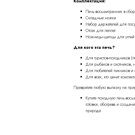
Комплектация:
Печь-восьмигранник в сбор
Складные ножки
Набор держателей для пос
Отсек для пеллет
Ножницы-щипцы для углей
Для кого эта печь?
Для туристов-походников (п
Для рыбаков и охотников,
Для любителей пикников и
Для всех, кто ценит компак
Превратите любую вылазку на при
Купите походную печь-вось
готовки, обогрева и создан
природе