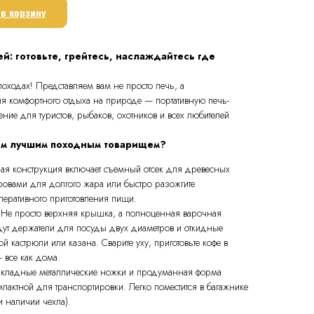
в корзину
й: готовьте, грейтесь, наслаждайтесь где
оходах! Представляем вам не просто печь, а
 комфортного отдыха на природе — портативную печь-
ние для туристов, рыбаков, охотников и всех любителей
шим лучшим походным товарищем?
ная конструкция включает съемный отсек для древесных
ровами для долгого жара или быстро разожгите
перативного приготовления пищи.
 Не просто верхняя крышка, а полноценная варочная
идут держатели для посуды двух диаметров и откидные
 кастрюли или казана. Сварите уху, приготовьте кофе в
— все как дома.
 Складные металлические ножки и продуманная форма
пактной для транспортировки. Легко поместится в багажнике
 наличии чехла).