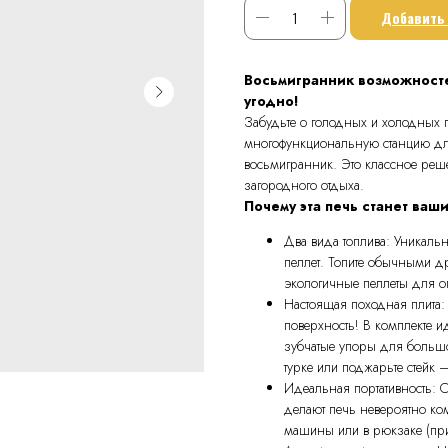
Добавить 
Восьмигранник возможносте
угодно!
Забудьте о голодных и холодных п
многофункциональную станцию для
восьмигранник. Это классное реше
загородного отдыха.
Почему эта печь станет ва
Два вида топлива: Уникаль
пеллет. Топите обычными д
экологичные пеллеты для о
Настоящая походная плита:
поверхность! В комплекте 
зубчатые упоры для большой
турке или поджарьте стейк 
Идеальная портативность:
делают печь невероятно ком
машины или в рюкзаке (при