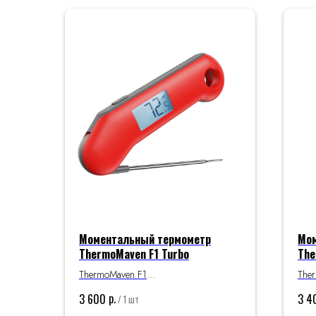
Моментальный термометр
Мом
ThermoMaven F1 Turbo
The
ThermoMaven F1
The
Turbo — это портативный термометр с
Stea
р.
3 600
3 4
/
1 шт
мгновенным считыванием показаний.
мгн