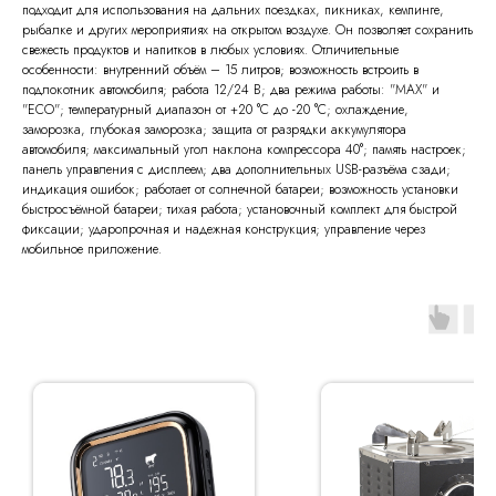
подходит для использования на дальних поездках, пикниках, кемпинге,
рыбалке и других мероприятиях на открытом воздухе. Он позволяет сохранить
свежесть продуктов и напитков в любых условиях. Отличительные
особенности: внутренний объём – 15 литров; возможность встроить в
подлокотник автомобиля; работа 12/24 В; два режима работы: "MAX" и
"ECO"; температурный диапазон от +20 °C до -20 °C; охлаждение,
заморозка, глубокая заморозка; защита от разрядки аккумулятора
автомобиля; максимальный угол наклона компрессора 40°; память настроек;
панель управления с дисплеем; два дополнительных USB-разъёма сзади;
индикация ошибок; работает от солнечной батареи; возможность установки
быстросъёмной батареи; тихая работа; установочный комплект для быстрой
фиксации; ударопрочная и надежная конструкция; управление через
мобильное приложение.