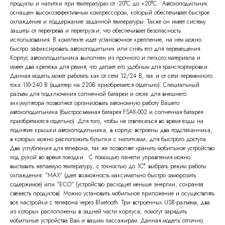
продукты и напитки при температурах от -20°C до +20°C. Автохолодильник
оснащен высокоэффективным компрессором, который обеспечивает быстрое
охлаждение и поддержание заданной температуры. Также он имеет систему
защиты от перегрева и перегрузки, что обеспечивает безопасность
использования. В комплекте идёт установочное крепление, на нём можно
быстро зафиксировать автохолодильник или снять его для перемещения.
Корпус автохолодильника выполнен из прочного и легкого материала и
имеет два крепежа для ремня, что делает его удобным для транспортировки.
Данная модель может работать как от сети 12/24 В, так и от сети переменного
тока 110-240 В (адаптер на 220В приобретается отдельно). Специальный
разъём для подключения солнечной батареи и отсек для внешнего
аккумулятора позволяют организовать автономную работу Вашего
автохолодильника (быстросъемная батарея FSAK-002 и солнечная батарея
приобретаются отдельно). Для того, чтобы не отвлекаться во время езды на
поднятие крышки автохолодильника, в корпус встроены два подстаканника,
в которых можно расположить бутылки с напитками, для быстрого доступа.
Два углубления для телефона, так же позволяет хранить мобильное устройство
под рукой во время поездки. С помощью панели управления можно
выставить желаемую температуру, с точностью до 1C°, выбрать режим работы
охлаждения: "MAX" (дает возможность максимально быстро заморозить
содержимое) или "ECO" (устройство расходует меньше энергии, сохраняя
свежесть продуктов). Можно установить мобильное приложение и осуществлять
все настройки с телефона через Bluetooth. Три встроенных USB-разъёма, два
из которых расположены в задней части корпуса, помогут зарядить
мобильные устройства Вам и вашим пассажирам. Данная модель отлично